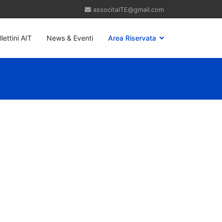
llettini AIT
News & Eventi
Area Riservata