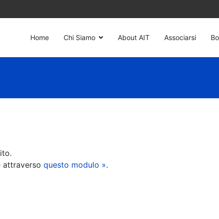
Home
Chi Siamo
About AIT
Associarsi
Bo
ito.
e attraverso
questo modulo »
.