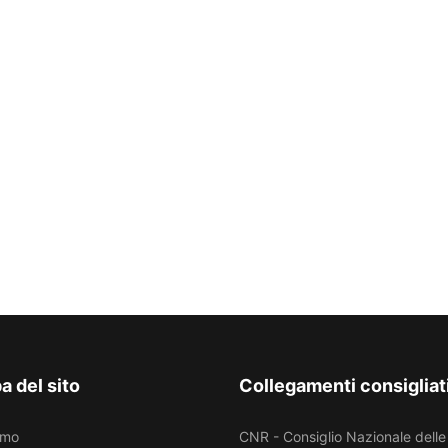
 del sito
Collegamenti consigliat
amo
CNR - Consiglio Nazionale delle